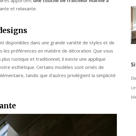
naires apportent
une touche de fraîcheur marine à
ante et relaxante.
 designs
nt disponibles dans une grande variété de styles et de
es les préférences en matière de décoration. Que vous
lus rustique et traditionnel, il existe une applique
Si
votre esthétique. Certains modèles sont ornés de
mentaire, tandis que d’autres privilégient la simplicité
El
Le
Me
gante