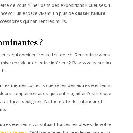
 peine de vous ruiner dans des expositions luxueuses. 1
oncevoir un espace vivant. En plus de
casser l’allure
accessoires qui habillent les murs.
dominantes ?
leurs qui dominent votre lieu de vie. Rencontrez-vous
a mise en valeur de votre intérieur ? Basez-vous sur
les
etc.
our les mêmes couleurs que celles des autres éléments
uleurs complémentaires qui vont magnifier l’esthétique
intures soulignent l’authenticité de l’intérieur et
me.
utres éléments constituant toutes les pièces de votre
e d’intérieur
. Qu’il travaille en toute indépendance ou