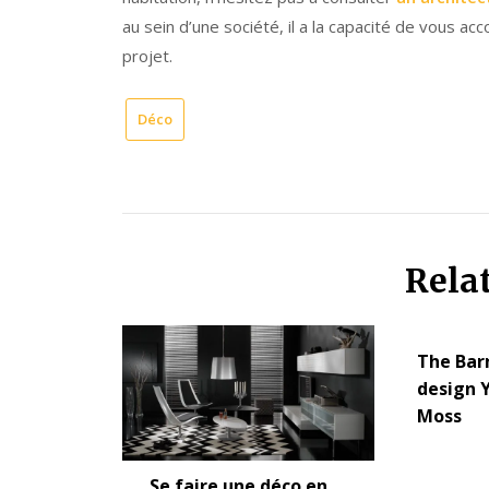
au sein d’une société, il a la capacité de vous 
projet.
Déco
Rela
The Bar
design 
Moss
Se faire une déco en